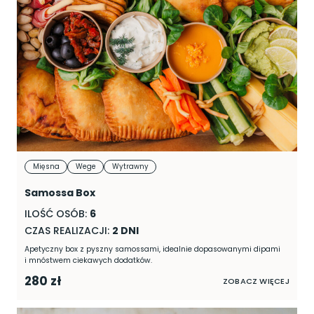
Mięsna
Wege
Wytrawny
Samossa Box
ILOŚĆ OSÓB:
6
CZAS REALIZACJI:
2 DNI
Apetyczny box z pyszny samossami, idealnie dopasowanymi dipami
i mnóstwem ciekawych dodatków.
280 zł
ZOBACZ WIĘCEJ