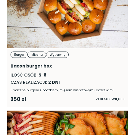
Burger
Mięsna
Wytrawny
Bacon burger box
ILOŚĆ OSÓB:
5-8
CZAS REALIZACJI:
2 DNI
Smaczne burgery z boczkiem, mięsem wieprzowym i dodatkami.
250 zł
ZOBACZ WIĘCEJ