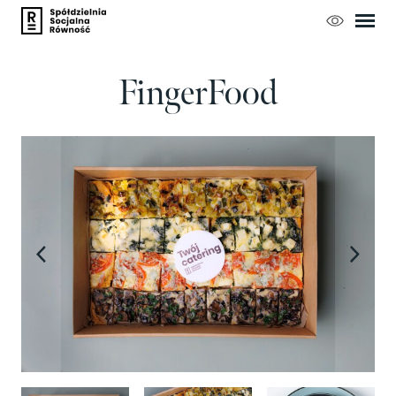
CATERING OKOLICZNOŚCIOWY
CATERING ŚWIĄTECZNY
ŚNIADANIE
FingerFood