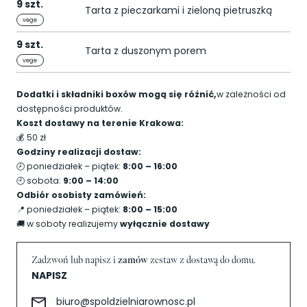
9 szt.
Tarta z pieczarkami i zieloną pietruszką
vege
9 szt.
Tarta z duszonym porem
vege
Dodatki i składniki boxów mogą się różnić,
w zależności od
dostępności produktów.
Koszt dostawy na terenie Krakowa:
💰 50 zł
Godziny realizacji dostaw:
🕗 poniedziałek – piątek:
8:00 – 16:00
🕘 sobota:
9:00 – 14:00
Odbiór osobisty zamówień:
📍 poniedziałek – piątek:
8:00 – 15:00
🚚 w soboty realizujemy
wyłącznie dostawy
Zadzwoń lub napisz i
zamów
zestaw z dostawą do domu.
NAPISZ
biuro@spoldzielniarownosc.pl