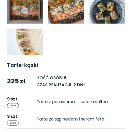
Tarte-kąski
ILOŚĆ OSÓB:
6
225 zł
CZAS REALIZACJI:
2 DNI
9 szt.
Tarta z pomidorami i serem stilton
vege
9 szt.
Tarta ze szpinakiem i serem feta
vege